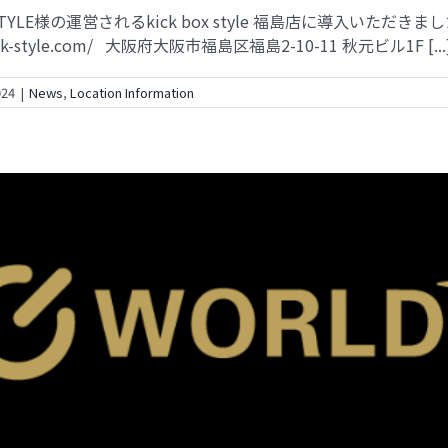
YLE様の運営されるkick box style 福島店に導入いただきま
kick-style.com/ 大阪府大阪市福島区福島2-10-11 秋元ビル1F [...
024
|
News
,
Location Information
導入情報（ワールドプラスジム武蔵小山店）