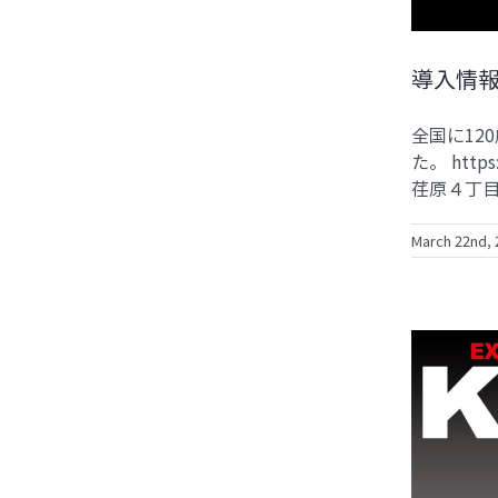
導入情
全国に12
た。 https
荏原４丁目４
March 22nd, 