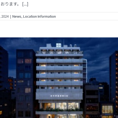
ります。 [...]
, 2024
|
News
,
Location Information
導入情報（HYPERMIX 門前仲町様）