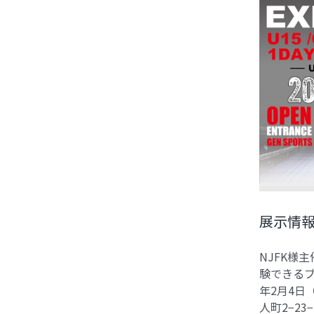
展示情報
NJFK様
験できるブース
年2月4日
人町2−2