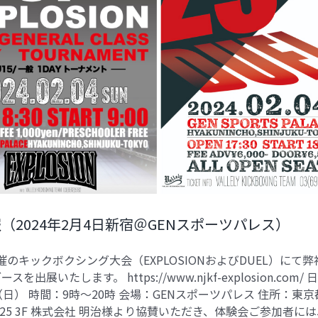
展示情報（2024年2月4日新宿＠GENスポーツパレス）
（2024年2月4日新宿＠GENスポーツパレス）
主催のキックボクシング大会（EXPLOSIONおよびDUEL）にて
を出展いたします。 https://www.njkf-explosion.com/ 
（日） 時間：9時～20時 会場：GENスポーツパレス 住所：東
3−25 3F 株式会社 明治様より協賛いただき、体験会ご参加者に