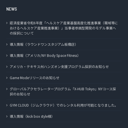
NEWS
経済産業省令和6年度「ヘルスケア産業基盤高度化推進事業（職域等に
おけるヘルスケア産業推進事業）」当事者参画型開発のモデル事業へ
の採択について
導入情報（ラウンドワンスタジアム板橋店）
導入情報（アメリカ/NY Body Space Fitness）
アメリカ・テキサス州ハンズオン支援プログラム採択のお知らせ
Game Modeリリースのお知らせ
グローバルアクセラレータープログラム「X-HUB Tokyo」NYコース採
択のお知らせ
GYM CLOUD（ジムクラウド）でのレンタル利用が可能となりました。
導入情報（kick box style様）