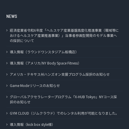
NEWS
経済産業省令和6年度「ヘルスケア産業基盤高度化推進事業（職域等に
おけるヘルスケア産業推進事業）」当事者参画型開発のモデル事業へ
の採択について
導入情報（ラウンドワンスタジアム板橋店）
導入情報（アメリカ/NY Body Space Fitness）
アメリカ・テキサス州ハンズオン支援プログラム採択のお知らせ
Game Modeリリースのお知らせ
グローバルアクセラレータープログラム「X-HUB Tokyo」NYコース採
択のお知らせ
GYM CLOUD（ジムクラウド）でのレンタル利用が可能となりました。
導入情報（kick box style様）