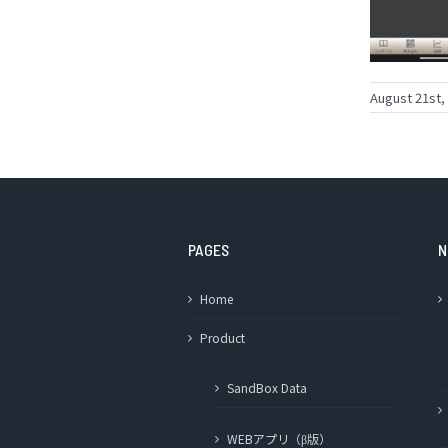
August 21st,
PAGES
N
Home
Product
SandBox Data
WEBアプリ（β版）