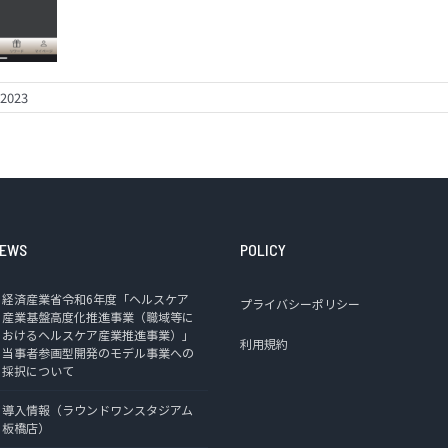
 2023
EWS
POLICY
経済産業省令和6年度「ヘルスケア
プライバシーポリシー
産業基盤高度化推進事業（職域等に
おけるヘルスケア産業推進事業）」
利用規約
当事者参画型開発のモデル事業への
採択について
導入情報（ラウンドワンスタジアム
板橋店）