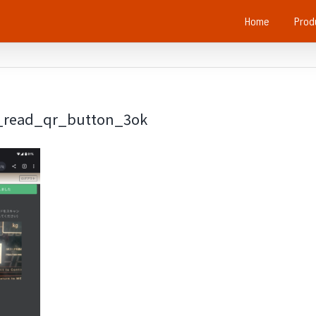
Home
Prod
_read_qr_button_3ok