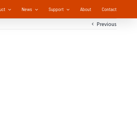
uct
News
Support
About
Contact
Previous