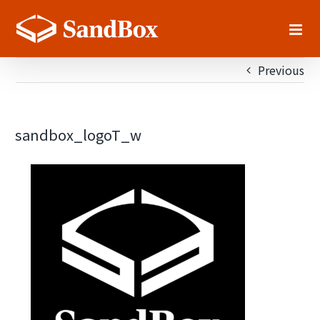
Skip
to
content
Previous
sandbox_logoT_w