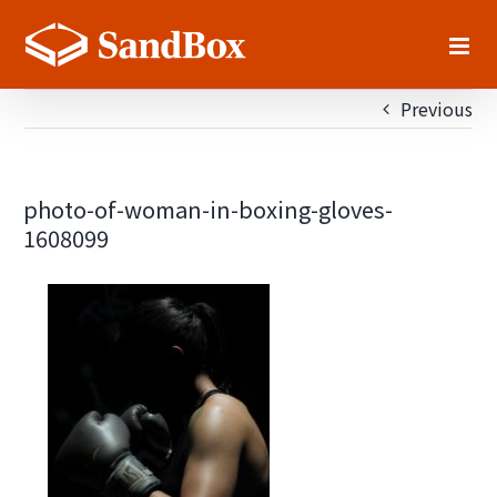
Skip
to
content
Previous
photo-of-woman-in-boxing-gloves-
1608099