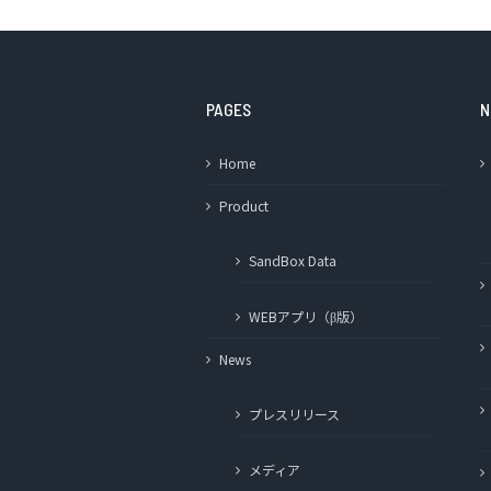
PAGES
N
Home
Product
SandBox Data
WEBアプリ（β版）
News
プレスリリース
メディア