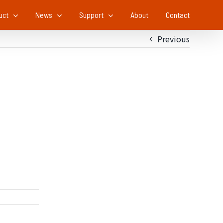
uct
News
Support
About
Contact
Previous