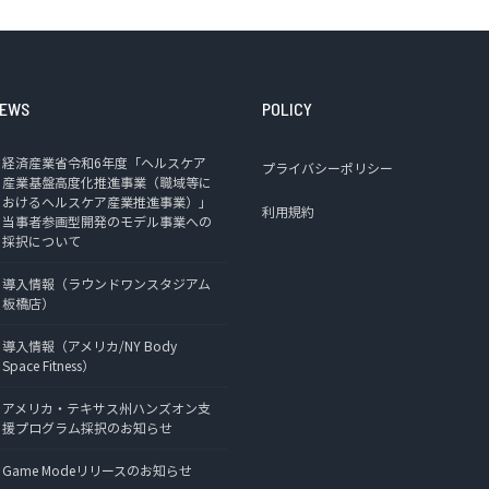
EWS
POLICY
経済産業省令和6年度「ヘルスケア
プライバシーポリシー
産業基盤高度化推進事業（職域等に
おけるヘルスケア産業推進事業）」
利用規約
当事者参画型開発のモデル事業への
採択について
導入情報（ラウンドワンスタジアム
板橋店）
導入情報（アメリカ/NY Body
Space Fitness）
アメリカ・テキサス州ハンズオン支
援プログラム採択のお知らせ
Game Modeリリースのお知らせ