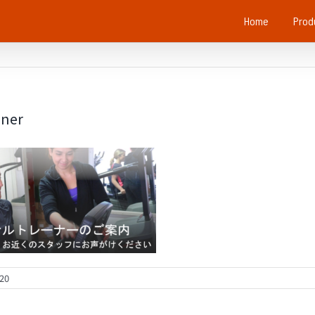
Home
Prod
iner
020