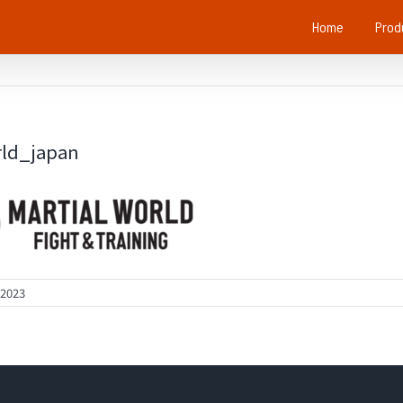
Home
Prod
rld_japan
 2023