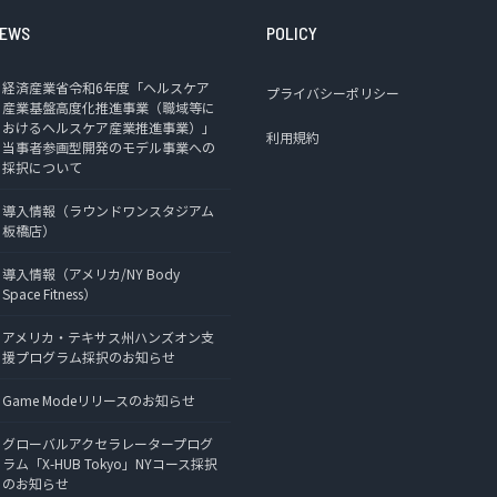
EWS
POLICY
経済産業省令和6年度「ヘルスケア
プライバシーポリシー
産業基盤高度化推進事業（職域等に
おけるヘルスケア産業推進事業）」
利用規約
当事者参画型開発のモデル事業への
採択について
導入情報（ラウンドワンスタジアム
板橋店）
導入情報（アメリカ/NY Body
Space Fitness）
アメリカ・テキサス州ハンズオン支
援プログラム採択のお知らせ
Game Modeリリースのお知らせ
グローバルアクセラレータープログ
ラム「X-HUB Tokyo」NYコース採択
のお知らせ