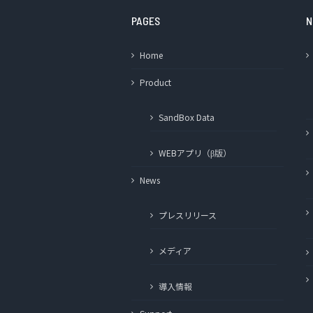
PAGES
N
Home
Product
SandBox Data
WEBアプリ（β版）
News
プレスリリース
メディア
導入情報