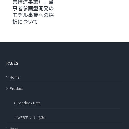
業推進事業）」当
事者参画型開発の
モデル事業への採
択について
PAGES
Home
Product
SandBox Data
WEBアプリ（β版）
News