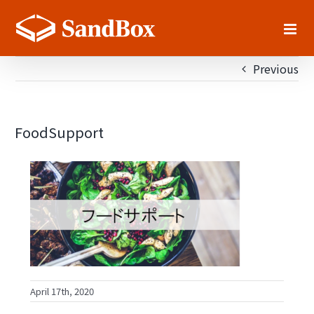
Skip
to
content
Previous
FoodSupport
April 17th, 2020