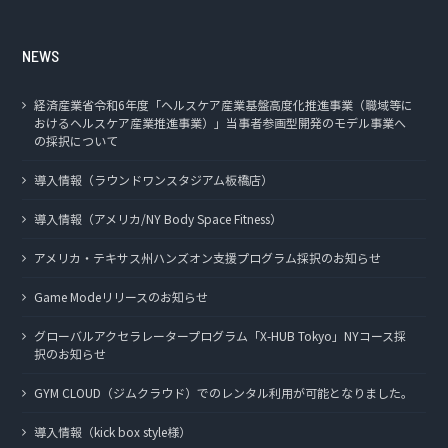
NEWS
経済産業省令和6年度「ヘルスケア産業基盤高度化推進事業（職域等に
おけるヘルスケア産業推進事業）」当事者参画型開発のモデル事業へ
の採択について
導入情報（ラウンドワンスタジアム板橋店）
導入情報（アメリカ/NY Body Space Fitness）
アメリカ・テキサス州ハンズオン支援プログラム採択のお知らせ
Game Modeリリースのお知らせ
グローバルアクセラレータープログラム「X-HUB Tokyo」NYコース採
択のお知らせ
GYM CLOUD（ジムクラウド）でのレンタル利用が可能となりました。
導入情報（kick box style様）