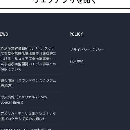
EWS
POLICY
経済産業省令和6年度「ヘルスケア
プライバシーポリシー
産業基盤高度化推進事業（職域等に
おけるヘルスケア産業推進事業）」
利用規約
当事者参画型開発のモデル事業への
採択について
導入情報（ラウンドワンスタジアム
板橋店）
導入情報（アメリカ/NY Body
Space Fitness）
アメリカ・テキサス州ハンズオン支
援プログラム採択のお知らせ
Game Modeリリースのお知らせ