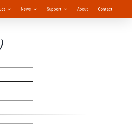
uct
News
Support
About
Contact
n）