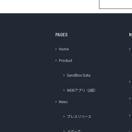
PAGES
N
Home
Product
SandBox Data
WEBアプリ（β版）
News
プレスリリース
メディア