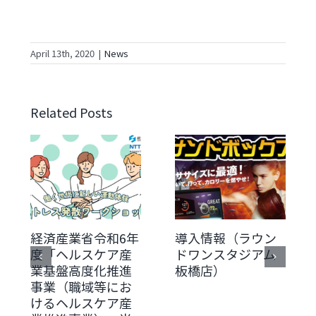
April 13th, 2020
|
News
Related Posts
経済産業省令和6年
導入情報（ラウン
度「ヘルスケア産
ドワンスタジアム
業基盤高度化推進
板橋店）
事業（職域等にお
けるヘルスケア産