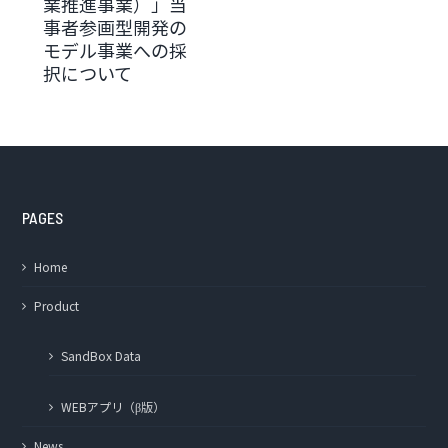
業推進事業）」当
事者参画型開発の
モデル事業への採
択について
PAGES
Home
Product
SandBox Data
WEBアプリ（β版）
News